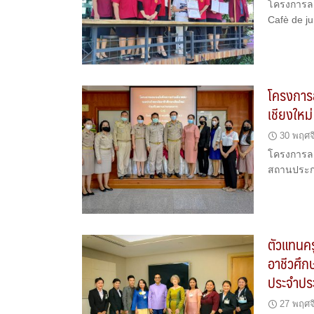
โครงการลง
Cafè de j
โครงการ
เชียงให
30 พฤศจ
โครงการลง
สถานประก
ตัวแทนคร
อาชีวศึก
ประจำปร
27 พฤศจ