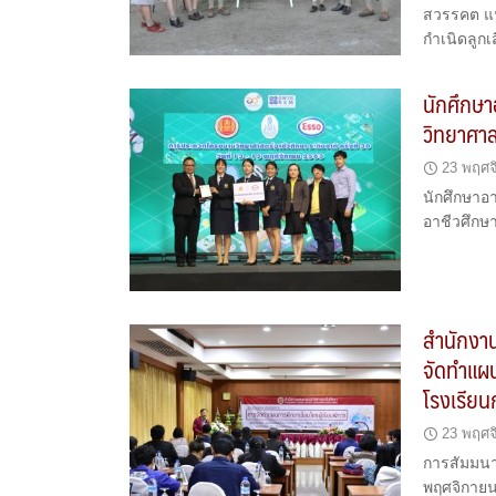
สวรรคต แห่
กำเนิดลูกเ
นักศึกษา
วิทยาศาส
23 พฤศจ
นักศึกษาอ
อาชีวศึกษ
สำนักงา
จัดทำแผน
โรงเรียน
23 พฤศจ
การสัมมนาเ
พฤศจิกาย