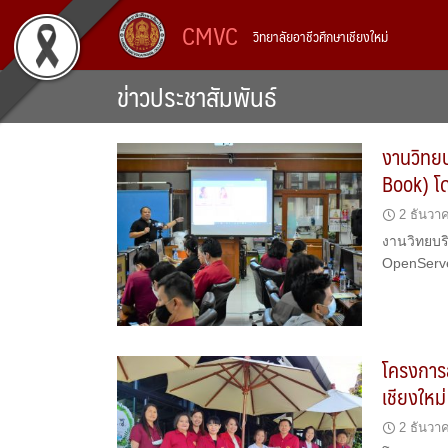
Skip
CMVC
วิทยาลัยอาชีวศึกษาเชียงใหม่
to
content
ข่าวประชาสัมพันธ์
งานวิทยบ
Book) โ
2 ธันวา
งานวิทยบร
OpenServ
โครงการ
เชียงใหม
2 ธันวา