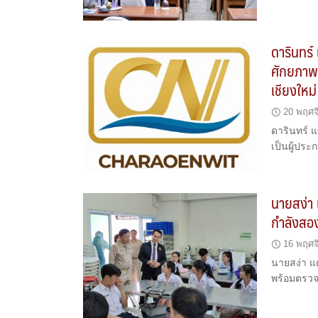
ดารินทร์ 
ศักยภาพก
เชียงใหม่
20 พฤศจ
ดารินทร์ แ
เป็นผู้ปร
นายสง่า 
กำลังสอง
16 พฤศจ
นายสง่า แ
พร้อมตรวจเ