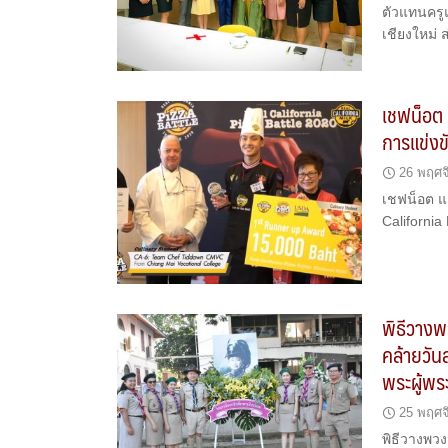
ตัวแทนครู
เชียงใหม่
เชฟน็อต 
การแข่งข
26 พฤศจ
เชฟน็อต แ
California
พิธีวางพ
คล้ายวัน
พระผู้พร
25 พฤศจ
พิธีวางพว