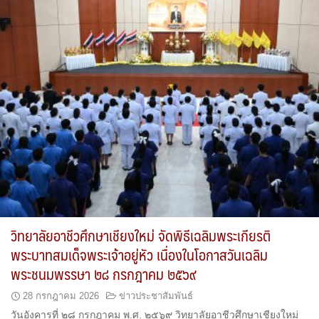
วิทยาลัยอาชีวศึกษาเชียงใหม่ จัดพิธีเฉลิมพระเกียรติ
พระบาทสมเด็จพระเจ้าอยู่หัว เนื่องในโอกาสวันเฉลิม
พระชนมพรรษา ๒๘ กรกฎาคม ๒๕๖๙
28 กรกฎาคม 2026
ข่าวประชาสัมพันธ์
วันอังคารที่ ๒๘ กรกฎาคม พ.ศ. ๒๕๖๙ วิทยาลัยอาชีวศึกษาเชียงใหม่