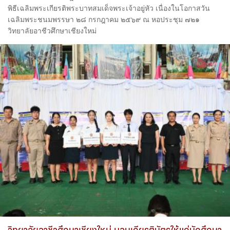
พิธีเฉลิมพระเกียรติพระบาทสมเด็จพระเจ้าอยู่หัว เนื่องในโอกาสวัน
เฉลิมพระชนมพรรษา ๒๘ กรกฎาคม ๒๕๖๙ ณ หอประชุม ๗๒๑
วิทยาลัยอาชีวศึกษาเชียงใหม่
วิทยาลัยอาชีวศึกษาเชียงใหม่ มอบเกียรติบัตรให้แก่นักศึกษา