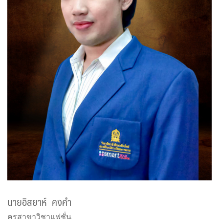
นายอิสยาห์ คงคำ
ครูสาขาวิชาแฟชั่น