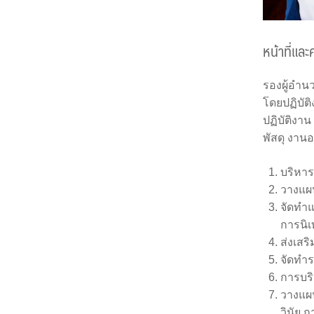
หน้าที่แล
รองผู้อำน
โดยปฏิบัต
ปฏิบัติงา
พัสดุ งานอ
บริหา
วางแผ
จัดทำ
การนิ
ส่งเสร
จัดทำ
การบริ
วางแผน
วินัย