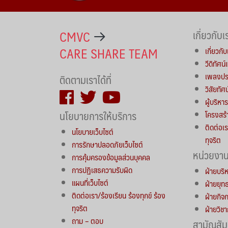
CMVC
เกี่ยวกับเ
CARE SHARE TEAM
เกี่ยวกับ
วีดิทัศน
เพลงประ
ติดตามเราได้ที่
วิสัยทัศ
ผู้บริห
นโยบายการให้บริการ
โครงสร้
ติดต่อเร
นโยบายเว็บไซต์
ทุจริต
การรักษาปลอดภัยเว็บไซต์
หน่วยงา
การคุ้มครองข้อมูลส่วนบุคคล
การปฏิเสธความรับผิด
ฝ่ายบริ
แผนที่เว็บไซต์
ฝ่ายยุ
ติดต่อเรา/ร้องเรียน ร้องทุกข์ ร้อง
ฝ่ายกิจ
ทุจริต
ฝ่ายวิช
ถาม – ตอบ
สามัญสัม