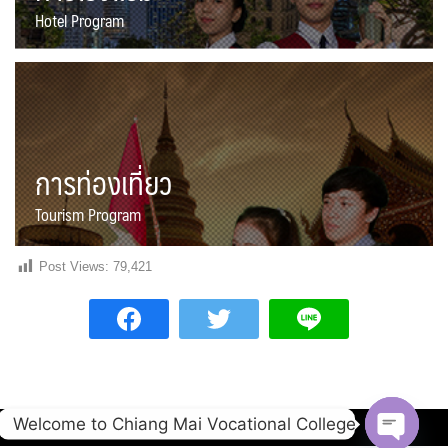
Hotel Program
การท่องเที่ยว
Tourism Program
Post Views:
79,421
Welcome to Chiang Mai Vocational College
Copyright © 2020 Chiang Mai Vocational College.