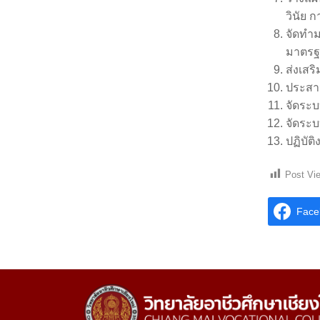
วินัย
จัดทำ
มาตรฐ
ส่งเสร
ประสา
จัดระ
จัดระบ
ปฏิบัต
Post Vi
Face