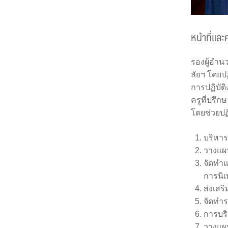
หน้าที่แล
รองผู้อำน
ลัยฯ โดยป
การปฏิบัต
ครูที่ปรึ
โดยช่วยปฏิ
บริหา
วางแผ
จัดทำ
การนิ
ส่งเสร
จัดทำ
การบริ
วางแผน