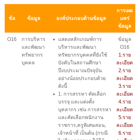
การเผย
ข้อ
ข้อมูล
องค์ประกอบด้านข้อมูล
แพร่
ข้อมูล
O16
การบริหาร
แสดงหลักเกณฑ์การ
ข้อมูล
และพัฒนา
บริหารและพัฒนา
O16
ทรัพยากร
ทรัพยากรบุคคลที่ยังใช้
1.ราย
บุคคล
บังคับในสถานศึกษา
ละเอียด
ปีงบประมาณปัจจุบัน
2.ราย
อย่างน้อยประกอบด้วย
ละเอียด
ดังนี้
3.ราย
1. การสรรหา คัดเลือก
ละเอียด
บรรจุ และแต่งตั้ง
4.ราย
บุคลากร เช่น การสรรหา
ละเอียด
และคัดเลือกพนักงาน
5.ราย
ราชการ,ครูพิเศษสอน,
ละเอียด
เจ้าหน้าที่ เป็นต้น (กรณี
6.ราย