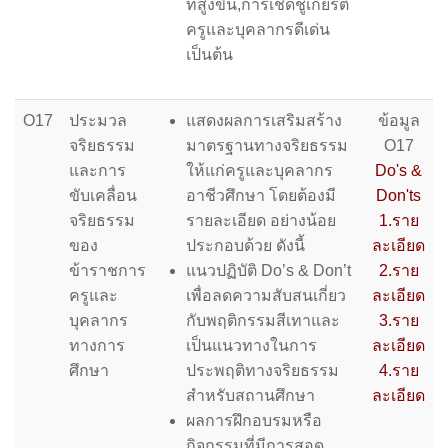
ที่สูงขึ้น,การเชิดชูเกียรติ
ครูและบุคลากรดีเด่น
เป็นต้น
O17
ประมวล
แสดงผลการเสริมสร้าง
ข้อมูล
จริยธรรม
มาตรฐานทางจริยธรรม
O17
และการ
ให้แก่ครูและบุคลากร
Do's &
ขับเคลื่อน
อาชีวศึกษา โดยต้องมี
Don'ts
จริยธรรม
รายละเอียด อย่างน้อย
1.ราย
ของ
ประกอบด้วย ดังนี้
ละเอียด
ข้าราชการ
แนวปฏิบัติ Do’s & Don’t
2.ราย
ครูและ
เพื่อลดความสับสนเกี่ยว
ละเอียด
บุคลากร
กับพฤติกรรมสีเทาและ
3.ราย
ทางการ
เป็นแนวทางในการ
ละเอียด
ศึกษา
ประพฤติทางจริยธรรม
4.ราย
สำหรับสถานศึกษา
ละเอียด
ผลการฝึกอบรมหรือ
กิจกรรมที่มีการสอด