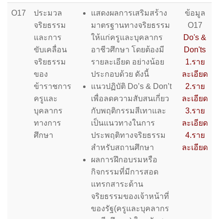
O17
ประมวล
แสดงผลการเสริมสร้าง
ข้อมูล
จริยธรรม
มาตรฐานทางจริยธรรม
O17
และการ
ให้แก่ครูและบุคลากร
Do's &
ขับเคลื่อน
อาชีวศึกษา โดยต้องมี
Don'ts
จริยธรรม
รายละเอียด อย่างน้อย
1.ราย
ของ
ประกอบด้วย ดังนี้
ละเอียด
ข้าราชการ
แนวปฏิบัติ Do’s & Don’t
2.ราย
ครูและ
เพื่อลดความสับสนเกี่ยว
ละเอียด
บุคลากร
กับพฤติกรรมสีเทาและ
3.ราย
ทางการ
เป็นแนวทางในการ
ละเอียด
ศึกษา
ประพฤติทางจริยธรรม
4.ราย
สำหรับสถานศึกษา
ละเอียด
ผลการฝึกอบรมหรือ
กิจกรรมที่มีการสอด
แทรกสาระด้าน
จริยธรรมของเจ้าหน้าที่
ของรัฐ(ครูและบุคลากร