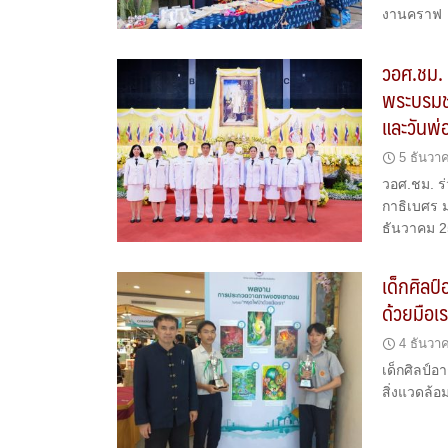
งานคราฟ
วอศ.ชม.
พระบรมช
และวันพ่
5 ธันวา
วอศ.ชม. 
กาธิเบศร 
ธันวาคม 
เด็กศิลป
ด้วยมือเ
4 ธันวา
เด็กศิลป์
สิ่งแวดล้