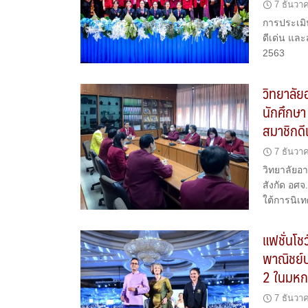
7 ธันวา
การประเมิ
ดีเด่น และ
2563
วิทยาลัย
นักศึกษา
สมาชิกดี
7 ธันวา
วิทยาลัยอา
สังกัด อศ
ใต้การนิเ
แฟชั่นโชว
พาณิชย์ป
2 ในมหกร
7 ธันวา