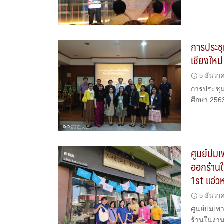
การประชุ
เชียงใหม
5 ธันวา
การประชุมต
ศึกษา 256
ศูนย์บ่ม
ออกร้าน
1st แอ่ว
5 ธันวา
ศูนย์บ่มเพ
ร้านในงาน 