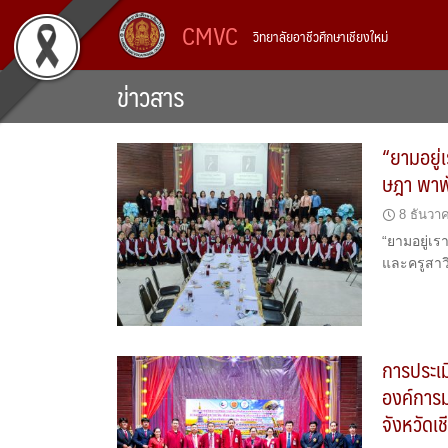
Skip
CMVC
วิทยาลัยอาชีวศึกษาเชียงใหม่
to
content
ข่าวสาร
“ยามอยู่
ษฎา พาพั
8 ธันวา
“ยามอยู่เร
และครูสาวิ
การประเ
องค์การม
จังหวัดเ