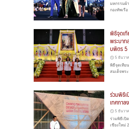
มหกรรมผ้าไ
กองทัพเรือ
พิธีจุดเ
พระบาทส
บพิตร 5
5 ธันวา
พิธีจุดเท
สมเด็จพร
ร่วมพิธ
เทศกาลง
5 ธันวา
ร่วมพิธีเ
เชียงใหม่ 