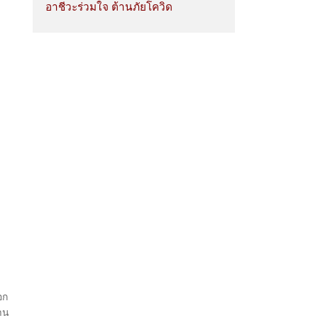
อาชีวะร่วมใจ ต้านภัยโควิด
อก
าน