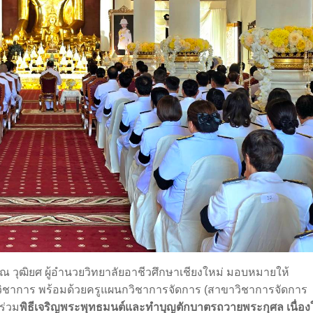
รรณ วุฒิยศ ผู้อำนวยวิทยาลัยอาชีวศึกษาเชียงใหม่ มอบหมายให้
ิชาการ พร้อมด้วยครูแผนกวิชาการจัดการ (สาขาวิชาการจัดการ
ร่วม
พิธีเจริญพระพุทธมนต์และทำบุญตักบาตรถวายพระกุศล เนื่อง