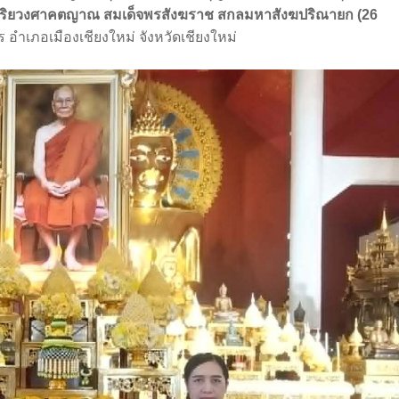
ริยวงศาคตญาณ สมเด็จพรสังฆราช สกลมหาสังฆปริณายก (26
อำเภอเมืองเชียงใหม่ จังหวัดเชียงใหม่