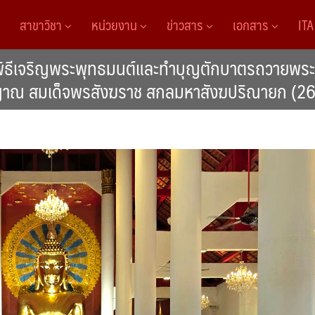
สาขาวิชา
หน่วยงาน
ข่าวสาร
เอกสาร
IT
ร่วมพิธีเจริญพระพุทธมนต์และทำบุญตักบาตรถวายพร
าณ สมเด็จพรสังฆราช สกลมหาสังฆปริณายก (26 