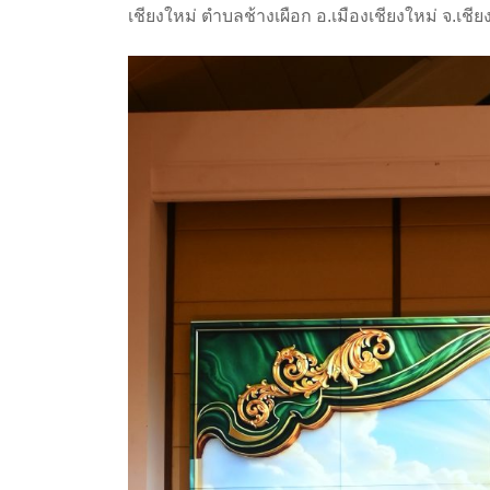
เชียงใหม่ ตำบลช้างเผือก อ.เมืองเชียงใหม่ จ.เชีย