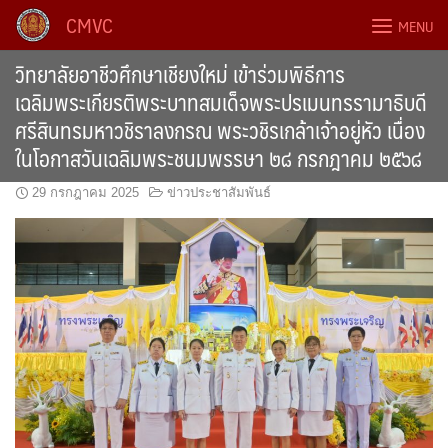
Skip
CMVC
MENU
to
content
วิทยาลัยอาชีวศึกษาเชียงใหม่ เข้าร่วมพิธีการ
เฉลิมพระเกียรติพระบาทสมเด็จพระปรเมนทรรามาธิบดี
ศรีสินทรมหาวชิราลงกรณ พระวชิรเกล้าเจ้าอยู่หัว เนื่อง
ในโอกาสวันเฉลิมพระชนมพรรษา ๒๘ กรกฎาคม ๒๕๖๘
29 กรกฎาคม 2025
ข่าวประชาสัมพันธ์