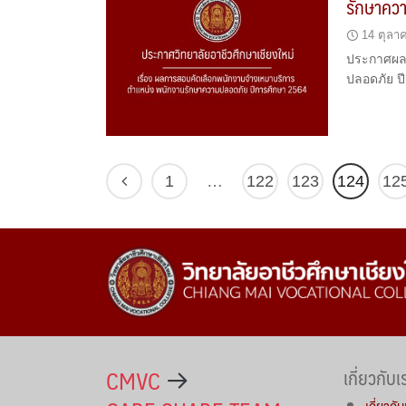
รักษาคว
14 ตุลา
ประกาศผลก
ปลอดภัย ป
1
…
122
123
124
12
CMVC
เกี่ยวกับเ
เกี่ยวกับ