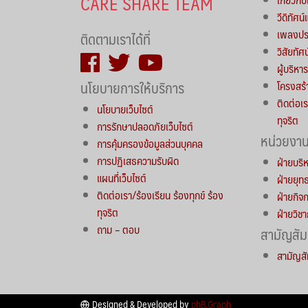
CARE SHARE TEAM
วีดิทัศน
เพลงประ
ติดตามเราได้ที่
วิสัยทัศ
ผู้บริห
นโยบายการให้บริการ
โครงสร้
ติดต่อเร
นโยบายเว็บไซต์
ทุจริต
การรักษาปลอดภัยเว็บไซต์
หน่วยงา
การคุ้มครองข้อมูลส่วนบุคคล
การปฏิเสธความรับผิด
ฝ่ายบริ
แผนที่เว็บไซต์
ฝ่ายยุ
ติดต่อเรา/ร้องเรียน ร้องทุกข์ ร้อง
ฝ่ายกิจ
ทุจริต
ฝ่ายวิช
ถาม – ตอบ
สามัญสัม
สามัญสั
Designed & Developed by
phB.Graph