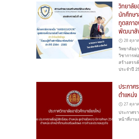
วิทยาลั
นักศึกษา
ทูตสภาอง
พัฒนาสั
28 ตุลา
วิทยาลัยอ
วิชาการท่
สร้างสรรค
ประจำปี 2
ประกาศรา
ตำแหน่ง 
27 ตุลา
ประกาศรายช
หน้าที่งา