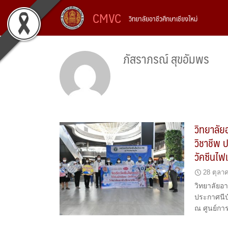
Skip
CMVC
วิทยาลัยอาชีวศึกษาเชียงใหม่
to
content
ภัสราภรณ์ สุขอัมพร
วิทยาลัย
วิชาชีพ 
วัคซีนไฟ
28 ตุลา
วิทยาลัยอา
ประกาศนีบั
ณ ศูนย์กา