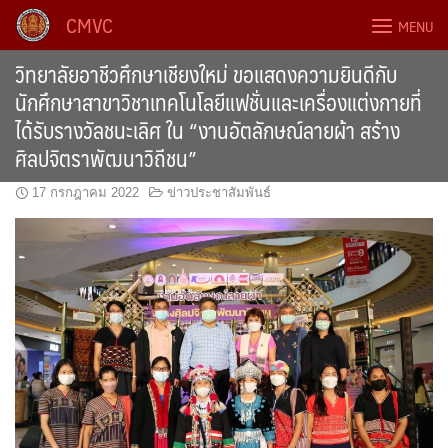
Skip
CMVC
MENU
to
content
วิทยาลัยอาชีวศึกษาเชียงใหม่ ขอแสดงความยินดีกับ
นักศึกษาสาขาวิชาเทคโนโลยีแฟชั่นและเครื่องแต่งกายที่
ได้รับรางวัลชนะเลิศ ใน “งานอัตลักษณ์ลายผ้า สร้าง
ศิลปจิตราพัฒนาวิถีชน”
17 กรกฎาคม 2022
ข่าวประชาสัมพันธ์