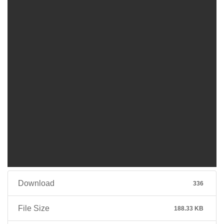
Download
336
File Size
188.33 KB