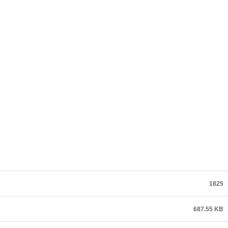
1825
687.55 KB