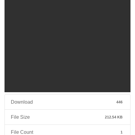
Download
446
File Size
212.54 KB
File Count
1