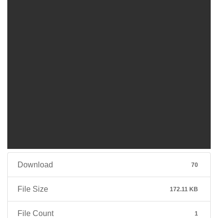
Download
70
File Size
172.11 KB
File Count
1