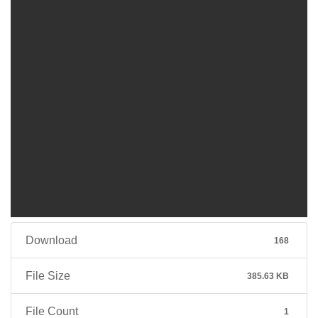
Download
168
File Size
385.63 KB
File Count
1