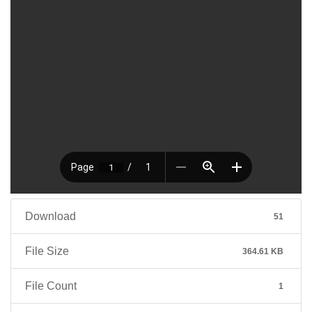
Download
51
File Size
364.61 KB
File Count
1