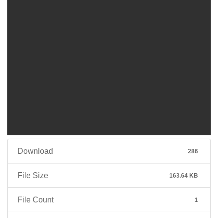
Download
286
File Size
163.64 KB
File Count
1