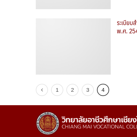
ระเบียบส
พ.ศ. 25
1
2
3
4