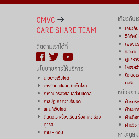
CMVC
เกี่ยวกับเ
CARE SHARE TEAM
เกี่ยวกับ
วีดิทัศน
เพลงประ
ติดตามเราได้ที่
วิสัยทัศ
ผู้บริห
นโยบายการให้บริการ
โครงสร้
ติดต่อเร
นโยบายเว็บไซต์
ทุจริต
การรักษาปลอดภัยเว็บไซต์
หน่วยงา
การคุ้มครองข้อมูลส่วนบุคคล
การปฏิเสธความรับผิด
ฝ่ายบริ
แผนที่เว็บไซต์
ฝ่ายยุ
ติดต่อเรา/ร้องเรียน ร้องทุกข์ ร้อง
ฝ่ายกิจ
ทุจริต
ฝ่ายวิช
ถาม – ตอบ
สามัญสัม