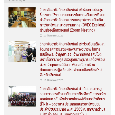
วิทยาลัยอาชีวศึกษาเชียงใหม่ เข้าร่วมการประชุม
ชี้แจงการใช้งานระบบยกระดับการผลิตและพัฒนา
กำลังคนอาชีวศึกษาสมรรถนะสูงสู่ความเป็นเลิศ
ทางวิชาชีพและมาตรฐานสากล (OVEC Exellent)
ผ่านสื่ออิเล็กทรอนิกส์ (Zoom Meeting)
10 สิงหาคม 2026
วิทยาลัยอาชีวศึกษาเชียงใหม่ เข้าร่วมรับเสด็จและ
จัดนิทรรศการแสดงผลงานทางวิชาชีพ ในการ
สมเด็จพระเจ้าลูกยาเธอ เจ้าฟ้าทีปังกรรัศมีโชติ
มหาชิโรตตมางกูร สิริวิบูลยราชกุมาร เสด็จพร้อม
ด้วย เจ้าคุณพระสินีนาถ พิลาสกัลยาณี ณ
ทัณฑสถานหญิงเชียงใหม่ อำเภอเมืองเชียงใหม่
จังหวัดเชียงใหม่
10 สิงหาคม 2026
วิทยาลัยอาชีวศึกษาเชียงใหม่ ดำเนินโครงการบู
รณาการการพัฒนาทักษะทางวิชาชีพ กับการสร้าง
คุณลักษณะอันพึงประสงค์ของผู้เรียนอาชีวศึกษา
(Fix it – จิตอาสา) ประเภทคลินิกวิชาชีพชุมชน
ประจำปีงบประมาณ พ.ศ. 2569 ณ เทศบาลตำบล
แม่สา อำเภอแม่ริม จังหวัดเชียงใหม่