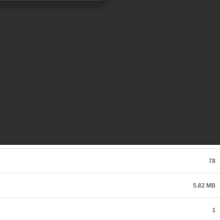
78
5.82 MB
1