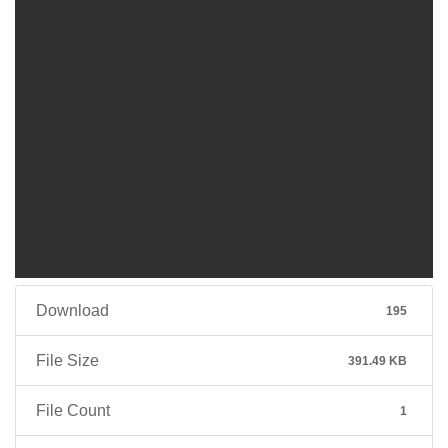
Download
195
File Size
391.49 KB
File Count
1