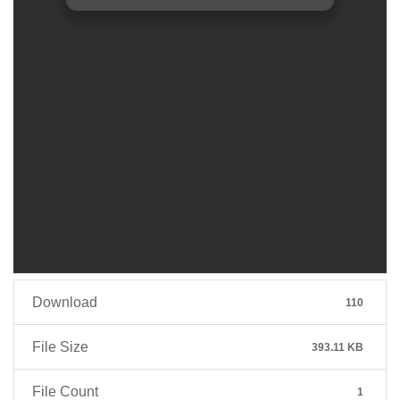
Download
110
File Size
393.11 KB
File Count
1