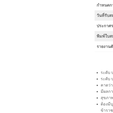
กำหนดก
วันที่รับส
ประกาศรา
พิมพ์ใบส
รายงานตั
ระดับ ป
ระดับ ป
คาดว่า
มีผลกา
สุขภาพ
ต้องมี
ข้าราช